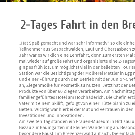
2-Tages Fahrt in den B
„Hat Spaß gemacht und war sehr informativ“ so die einhe
Teilnehmer aus Sasbachwalden, Lauf und Obersasbach zu
Jahr war es wirklich eine Lehrfahrt, denn zum ersten Mal 
mal wieder auf große Fahrt und organisierte eine 2-Tages
ging es früh los, um möglichst viel in der beliebten Tour
Station war die Besichtigung der Molkerei Metzler in Egg 
und einer Führung durch den Betrieb mit der Junior-Chefin
an, Ziegenmolke für Kosmetik zu nutzen. Jetzt hat der Betr
Produkte von über 60 Ziegen verarbeiten. Am Nachmittag g
familiengeführtes Hotel am Hochhäderich. Die Chefin erz
Vater mit einem Skilift, gefolgt von einer Hütte bishin zu
Betten. Wichtig war hierbei der Mut und Vertrauen in den
Investitionen und Innovationen.
Am zweiten Tag standen ein Frauen-Museum in Hittisau u
Bezau zur Baumgarten mit kleiner Wanderung an. Besonde
besondere Baustil im Bregenzerwald auf sich. Die einfac