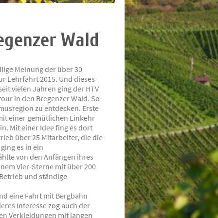
regenzer Wald
llige Meinung der über 30
r Lehrfahrt 2015. Und dieses
seit vielen Jahren ging der HTV
tour in den Bregenzer Wald. So
ismusregion zu entdecken. Erste
mit einer gemütlichen Einkehr
. Mit einer Idee fing es dort
ieb über 25 Mitarbeiter, die die
ing es in ein
ählte von den Anfängen ihres
 einem Vier-Sterne mit über 200
 Betrieb und ständige
nd eine Fahrt mit Bergbahn
res Interesse zog auch der
hen Verkleidungen mit langen