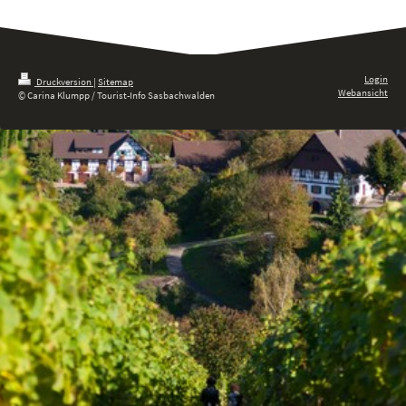
Login
Druckversion
|
Sitemap
Webansicht
© Carina Klumpp / Tourist-Info Sasbachwalden