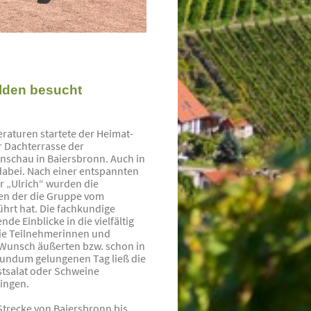
lden besucht
aturen startete der Heimat-
 Dachterrasse der
nschau in Baiersbronn. Auch in
 dabei. Nach einer entspannten
 „Ulrich“ wurden die
en der die Gruppe vom
hrt hat. Die fachkundige
e Einblicke in die vielfältig
Die Teilnehmerinnen und
n Wunsch äußerten bzw. schon in
rundum gelungenen Tag ließ die
stsalat oder Schweine
ingen.
Strecke von Baiersbronn bis