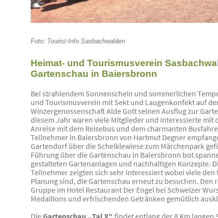
Foto: Tourist-Info Sasbachwalden
Heimat- und Tourismusverein Sasbachwa
Gartenschau in Baiersbronn
Bei strahlendem Sonnenschein und sommerlichen Temper
und Tourismusverein mit Sekt und Laugenkonfekt auf der
Winzergenossenschaft Alde Gott seinen Ausflug zur Garte
diesem Jahr waren viele Mitglieder und Interessierte mit
Anreise mit dem Reisebus und dem charmanten Busfahrer
Teilnehmer in Baiersbronn von Hartmut Degner empfang
Gartendorf über die Schelklewiese zum Märchenpark gefü
Führung über die Gartenschau in Baiersbronn bot spannend
gestalteten Gartenanlagen und nachhaltigen Konzepte. 
Teilnehmer zeigten sich sehr interessiert wobei viele de
Planung sind, die Gartenschau erneut zu besuchen. Den 
Gruppe im Hotel Restaurant Der Engel bei Schweizer Wur
Medaillons und erfrischenden Getränken gemütlich auskl
Die
Gartenschau „Tal X“
findet entlang der 8 Km langen 